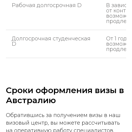
Рабочая долгосрочная D
В зависи
от контра
возможн
продлен
Долгосрочная студенческая
От 1 года
D
возможн
продлен
Сроки оформления визы в
Австралию
Обратившись за получением визы в наш
визовый центр, вы можете рассчитывать
на оперативную работу специалистов.