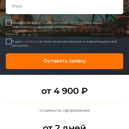
Нажимая кнопку, я даю согласие на обработку моих
персональных данных в соответствии с
Политикой
конфиденциальности
.
Я даю
согласие
на получение рекламной и информационной
рассылки.
Оставить заявку
от 4 900 ₽
стоимость оформления
от 2 дней