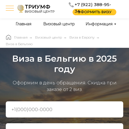
+7 (922) 388-95-
ТРИУМФ
34
ВИЗОВЫЙ ЦЕНТР
ОФОРМИТЬ ВИЗУ
Главная
Визовый центр
Информация
Главная
→
Визовый центр
→
Виза в Европу
→
Виза в Бельгию
Виза в Бельгию в 2025
году
Оформим в день обращения. Скидка при
заказе от 2 виз.