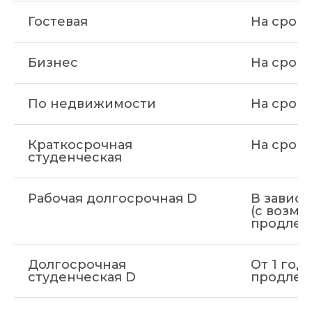
Гостевая
На срок
Бизнес
На срок
По недвижимости
На срок
Краткосрочная
На срок
студенческая
Рабочая долгосрочная D
В зависи
(с возм
продлен
Долгосрочная
От 1 год
студенческая D
продлен