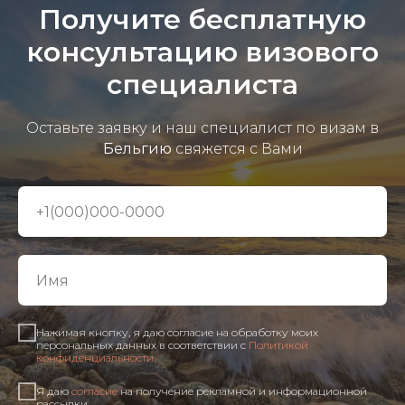
Получите бесплатную
консультацию визового
специалиста
Оставьте заявку и наш специалист по визам в
Бельгию
свяжется с Вами
Нажимая кнопку, я даю согласие на обработку моих
персональных данных в соответствии с
Политикой
конфиденциальности
.
Я даю
согласие
на получение рекламной и информационной
рассылки.