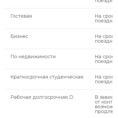
поездки
Гостевая
На сроки
поездки
Бизнес
На сроки
поездки
По недвижимости
На сроки
поездки
Краткосрочная студенческая
На сроки
поездки
Рабочая долгосрочная D
В зависи
от контра
возможн
продлен