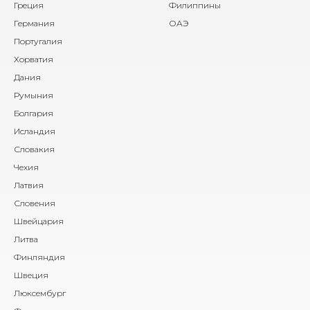
Греция
Филиппины
Германия
ОАЭ
Португалия
Хорватия
Дания
Румыния
Болгария
Исландия
Словакия
Чехия
Латвия
Словения
Швейцария
Литва
Финляндия
Швеция
Люксембург