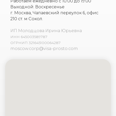
Работаем ежедневно с 10:00 до 19:00
Выходной: Воскресенье
г. Москва, Чапаевский переулок 6, офис
210 ст. м Сокол.
ИП Молодцова Ирина Юрьевна
ИНН 645003589787
ОГРНИП 321645100064287
moscow.corp@visa-prosto.com