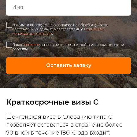
Нажимая кнопку, я даю согласие на обработку моих
персональных данных в соответствии с
Политикой
конфиденциальности
.
Я даю
согласие
на получение рекламной и информационной
рассылки.
Оставить заявку
Краткосрочные визы C
Шенгенская виза в Словакию типа C
позволяет оставаться в стране не более
90 дней в течение 180. Сюда входит: