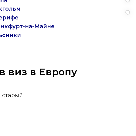
ия
кгольм
ерифе
нкфурт-на-Майне
ьсинки
в виз в Европу
+ старый