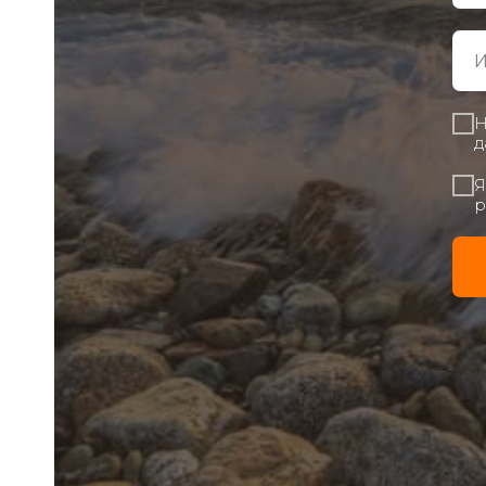
Н
д
Я
р