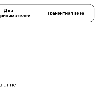
Для
Транзитная виза
ринимателей
 от не