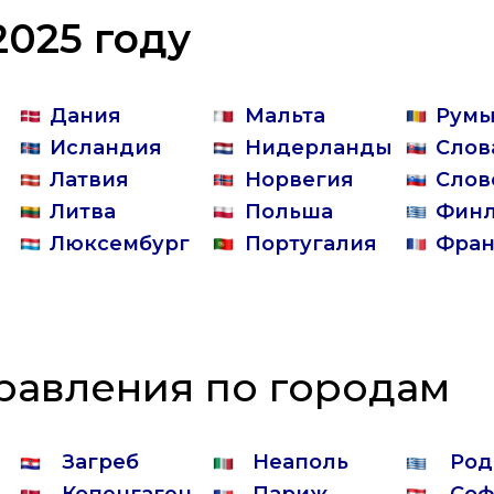
2025 году
Дания
Мальта
Рум
Исландия
Нидерланды
Слов
Латвия
Норвегия
Слов
Литва
Польша
Фин
Люксембург
Португалия
Фран
равления по городам
Загреб
Неаполь
Род