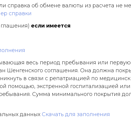
или справка об обмене валюты из расчета не м
ер справки
риглашения)
если имеется
аполнения
тывающая весь период пребывания или первую
ран Шенгенского соглашения. Она должна покр
озникнуть в связи с репатриацией по медицинс
ой помощью, экстренной госпитализацией или
пребывания. Сумма минимального покрытия до
нальных данных
Скачать для заполнения