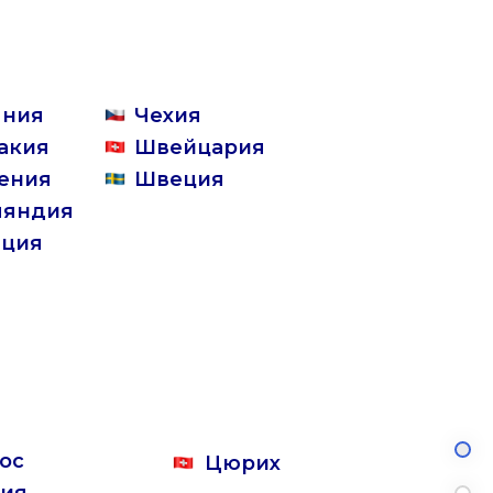
ыния
Чехия
акия
Швейцария
ения
Швеция
ляндия
ция
ос
Цюрих