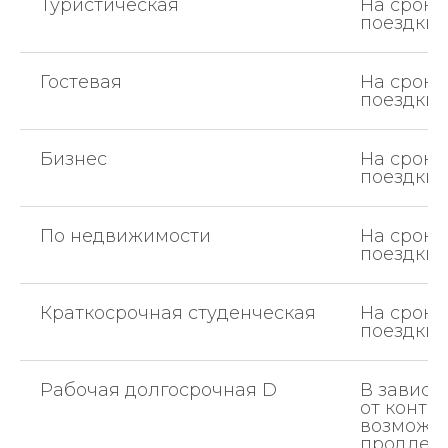
Туристическая
На сроки
поездки
Гостевая
На сроки
поездки
Бизнес
На сроки
поездки
По недвижимости
На сроки
поездки
Краткосрочная студенческая
На сроки
поездки
Рабочая долгосрочная D
В зависи
от контра
возможн
продлен