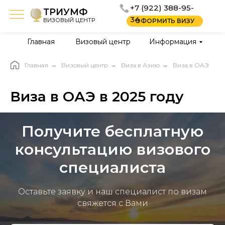
+7 (922) 388-95-
ТРИУМФ
34
ВИЗОВЫЙ ЦЕНТР
ОФОРМИТЬ ВИЗУ
Главная
Визовый центр
Информация
Главная
→
Визовый центр
→
Виза в Азию
→
Виза в ОАЭ
Виза в ОАЭ в 2025 году
Получите бесплатную
консультацию визового
специалиста
Оставьте заявку и наш специалист по визам
свяжется с Вами