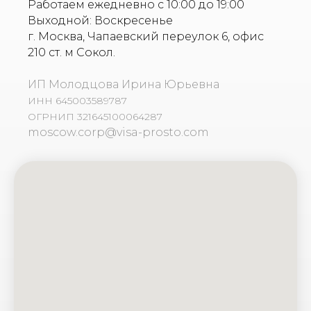
Работаем ежедневно с 10:00 до 19:00
Выходной: Воскресенье
г. Москва, Чапаевский переулок 6, офис
210 ст. м Сокол.
ИП Молодцова Ирина Юрьевна
ИНН 645003589787
ОГРНИП 321645100064287
moscow.corp@visa-prosto.com