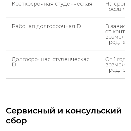
Краткосрочная студенческая
На сроки
поездки
Рабочая долгосрочная D
В зависи
от контра
возможн
продлен
Долгосрочная студенческая
От 1 года
D
возможн
продлен
Сервисный и консульский
сбор