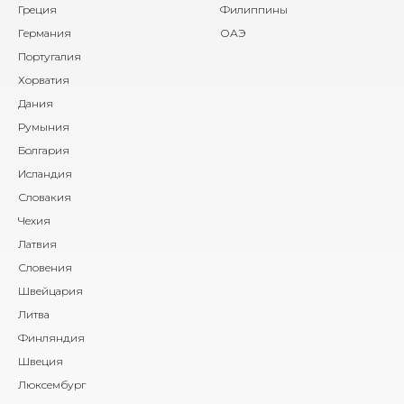
Греция
Филиппины
Германия
ОАЭ
Португалия
Хорватия
Дания
Румыния
Болгария
Исландия
Словакия
Чехия
Латвия
Словения
Швейцария
Литва
Финляндия
Швеция
Люксембург