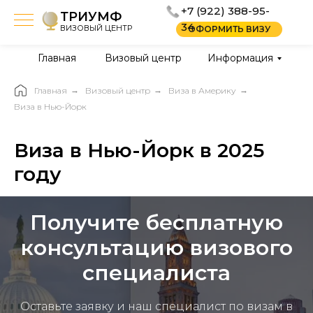
+7 (922) 388-95-
ТРИУМФ
34
ВИЗОВЫЙ ЦЕНТР
ОФОРМИТЬ ВИЗУ
Главная
Визовый центр
Информация
Главная
→
Визовый центр
→
Виза в Америку
→
Виза в Нью-Йорк
Виза в Нью-Йорк в 2025
году
Получите бесплатную
консультацию визового
специалиста
Оставьте заявку и наш специалист по визам в