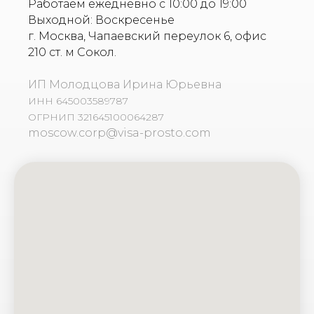
Работаем ежедневно с 10:00 до 19:00
Выходной: Воскресенье
г. Москва, Чапаевский переулок 6, офис
210 ст. м Сокол.
ИП Молодцова Ирина Юрьевна
ИНН 645003589787
ОГРНИП 321645100064287
moscow.corp@visa-prosto.com