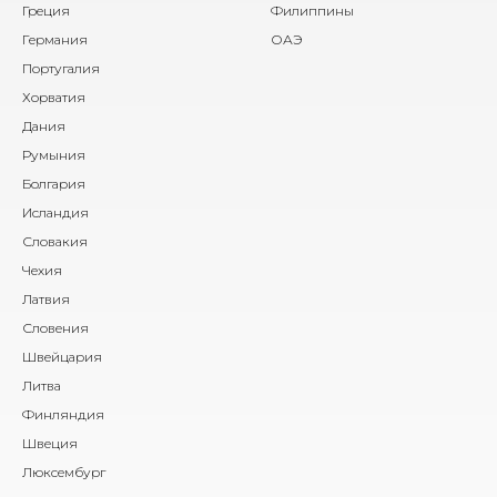
Греция
Филиппины
Германия
ОАЭ
Португалия
Хорватия
Дания
Румыния
Болгария
Исландия
Словакия
Чехия
Латвия
Словения
Швейцария
Литва
Финляндия
Швеция
Люксембург