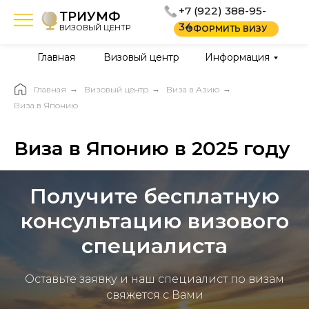
+7 (922) 388-95-
ТРИУМФ
34
ВИЗОВЫЙ ЦЕНТР
ОФОРМИТЬ ВИЗУ
Главная
Визовый центр
Информация
Главная
→
Визовый центр
→
Виза в Азию
→
Виза в Японию
Виза в Японию в 2025 году
Получите бесплатную
консультацию визового
специалиста
Оставьте заявку и наш специалист по визам
свяжется с Вами