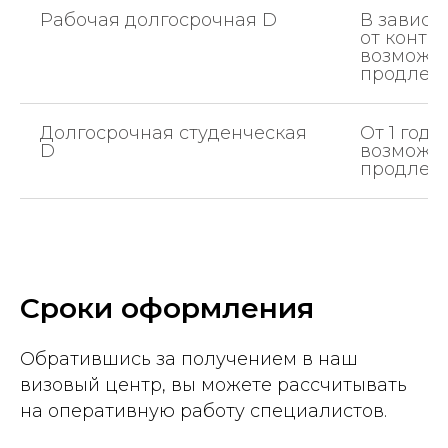
Рабочая долгосрочная D
В зависи
от контра
возможн
продлен
Долгосрочная студенческая
От 1 года
D
возможн
продлен
Сроки оформления
Обратившись за получением в наш
визовый центр, вы можете рассчитывать
на оперативную работу специалистов.