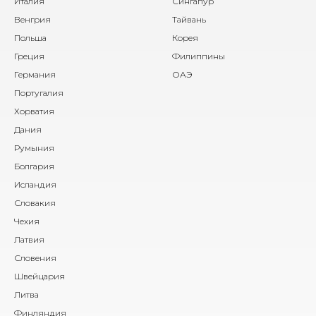
Италия
Сингапур
Венгрия
Тайвань
Польша
Корея
Греция
Филиппины
Германия
ОАЭ
Португалия
Хорватия
Дания
Румыния
Болгария
Исландия
Словакия
Чехия
Латвия
Словения
Швейцария
Литва
Финляндия