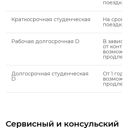
поездки
Краткосрочная студенческая
На сроки
поездки
Рабочая долгосрочная D
В зависи
от контра
возможн
продлен
Долгосрочная студенческая
От 1 года
D
возможн
продлен
Сервисный и консульский