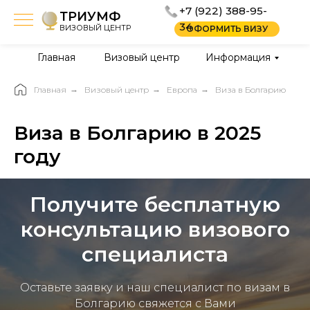
+7 (922) 388-95-
ТРИУМФ
34
ВИЗОВЫЙ ЦЕНТР
ОФОРМИТЬ ВИЗУ
Главная
Визовый центр
Информация
Главная
→
Визовый центр
→
Европа
→
Виза в Болгарию
Виза в Болгарию в 2025
году
Получите бесплатную
консультацию визового
специалиста
Оставьте заявку и наш специалист по визам в
Болгарию свяжется с Вами