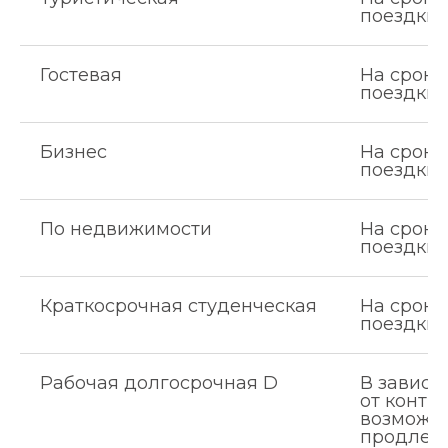
поездки
Гостевая
На сроки
поездки
Бизнес
На сроки
поездки
По недвижимости
На сроки
поездки
Краткосрочная студенческая
На сроки
поездки
Рабочая долгосрочная D
В зависи
от контра
возможн
продлен