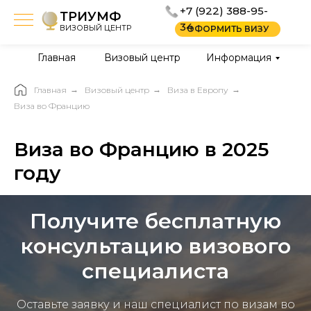
+7 (922) 388-95-
ТРИУМФ
34
ВИЗОВЫЙ ЦЕНТР
ОФОРМИТЬ ВИЗУ
Главная
Визовый центр
Информация
Главная
→
Визовый центр
→
Виза в Европу
→
Виза во Францию
Виза во Францию в 2025
году
Получите бесплатную
консультацию визового
специалиста
Оставьте заявку и наш специалист по визам во