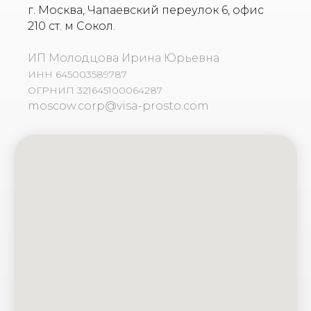
г. Москва, Чапаевский переулок 6, офис
210 ст. м Сокол.
ИП Молодцова Ирина Юрьевна
ИНН 645003589787
ОГРНИП 321645100064287
moscow.corp@visa-prosto.com