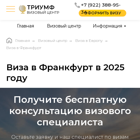
+7 (922) 388-95-
ТРИУМФ
34
ВИЗОВЫЙ ЦЕНТР
ОФОРМИТЬ ВИЗУ
Главная
Визовый центр
Информация
Главная
→
Визовый центр
→
Виза в Европу
→
Виза в Франкфурт
Виза в Франкфурт в 2025
году
Получите бесплатную
консультацию визового
специалиста
Оставьте заявку и наш специалист по визам