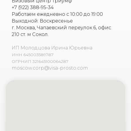
Визовый центр Триумф
+7 (922) 388-95-34
Работаем ежедневно с 10:00 до 19:00
Выходной: Воскресенье
г. Москва, Чапаевский переулок 6, офис
210 ст. м Сокол.
ИП Молодцова Ирина Юрьевна
ИНН 645003589787
ОГРНИП 321645100064287
moscow.corp@visa-prosto.com