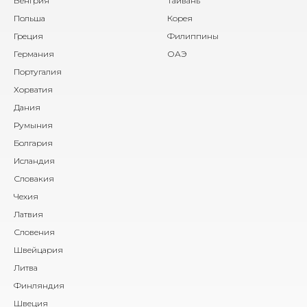
Венгрия
Тайвань
Польша
Корея
Греция
Филиппины
Германия
ОАЭ
Португалия
Хорватия
Дания
Румыния
Болгария
Исландия
Словакия
Чехия
Латвия
Словения
Швейцария
Литва
Финляндия
Швеция