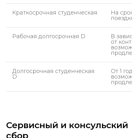
Краткосрочная студенческая
На сроки
поездки
Рабочая долгосрочная D
В зависи
от контра
возможн
продлен
Долгосрочная студенческая
От 1 года
D
возможн
продлен
Сервисный и консульский
сбор