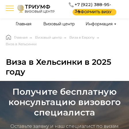
+7 (922) 388-95-
ТРИУМФ
34
ВИЗОВЫЙ ЦЕНТР
ОФОРМИТЬ ВИЗУ
Главная
Визовый центр
Информация
Главная
→
Визовый центр
→
Виза в Европу
→
Виза в Хельсинки
Виза в Хельсинки в 2025
году
Получите бесплатную
консультацию визового
специалиста
Оставьте заявку и наш специалист по визам