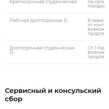
Краткосрочная студенческая
На сроки
поездки
Рабочая долгосрочная D
В зависи
от контра
возможн
продлен
Долгосрочная студенческая
От 1 года
D
возможн
продлен
Сервисный и консульский
сбор