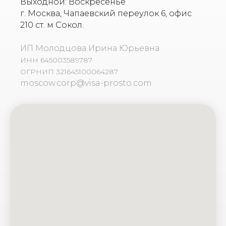
Выходной: Воскресенье
г. Москва, Чапаевский переулок 6, офис
210 ст. м Сокол.
ИП Молодцова Ирина Юрьевна
ИНН 645003589787
ОГРНИП 321645100064287
moscow.corp@visa-prosto.com