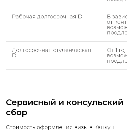
Рабочая долгосрочная D
В зависи
от контра
возможн
продлен
Долгосрочная студенческая
От 1 года
D
возможн
продлен
Сервисный и консульский
сбор
Стоимость оформления визы в Канкун