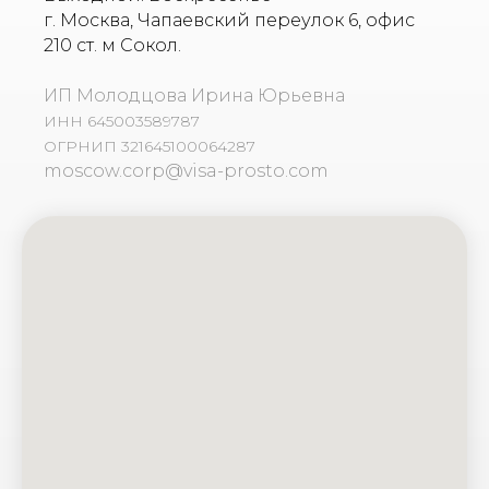
г. Москва, Чапаевский переулок 6, офис
210 ст. м Сокол.
ИП Молодцова Ирина Юрьевна
ИНН 645003589787
ОГРНИП 321645100064287
moscow.corp@visa-prosto.com