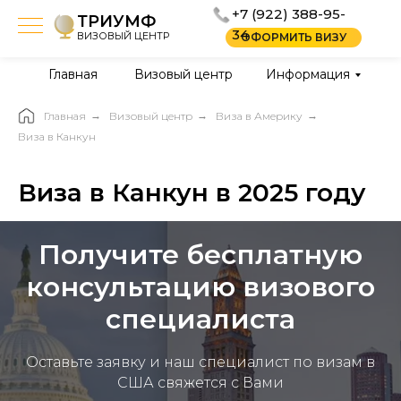
+7 (922) 388-95-
ТРИУМФ
34
ВИЗОВЫЙ ЦЕНТР
ОФОРМИТЬ ВИЗУ
Главная
Визовый центр
Информация
Главная
→
Визовый центр
→
Виза в Америку
→
Виза в Канкун
Виза в Канкун в 2025 году
Получите бесплатную
консультацию визового
специалиста
Оставьте заявку и наш специалист по визам в
США свяжется с Вами