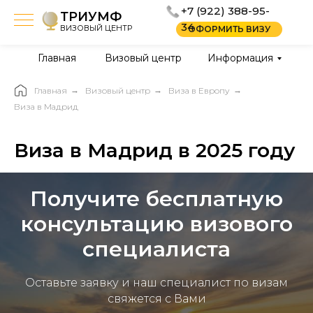
+7 (922) 388-95-
ТРИУМФ
34
ВИЗОВЫЙ ЦЕНТР
ОФОРМИТЬ ВИЗУ
Главная
Визовый центр
Информация
Главная
→
Визовый центр
→
Виза в Европу
→
Виза в Мадрид
Виза в Мадрид в 2025 году
Получите бесплатную
консультацию визового
специалиста
Оставьте заявку и наш специалист по визам
свяжется с Вами