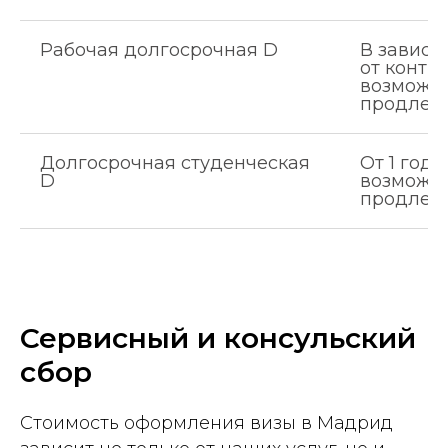
Рабочая долгосрочная D
В зависи
от контра
возможн
продлен
Долгосрочная студенческая
От 1 года
D
возможн
продлен
Сервисный и консульский
сбор
Стоимость оформления визы в Мадрид