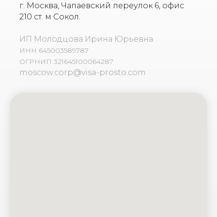
г. Москва, Чапаевский переулок 6, офис
210 ст. м Сокол.
ИП Молодцова Ирина Юрьевна
ИНН 645003589787
ОГРНИП 321645100064287
moscow.corp@visa-prosto.com