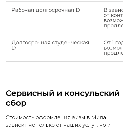
Рабочая долгосрочная D
В зависи
от контра
возможн
продлен
Долгосрочная студенческая
От 1 года
D
возможн
продлен
Сервисный и консульский
сбор
Стоимость оформления визы в Милан
зависит не только от наших услуг, но и