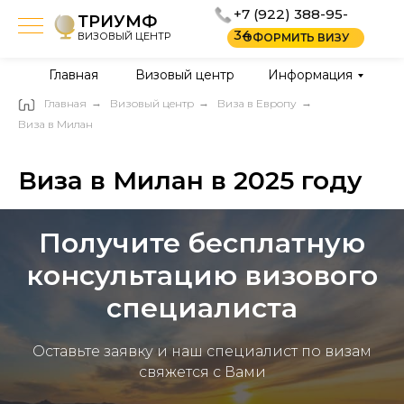
+7 (922) 388-95-
ТРИУМФ
34
ВИЗОВЫЙ ЦЕНТР
ОФОРМИТЬ ВИЗУ
Главная
Визовый центр
Информация
Главная
→
Визовый центр
→
Виза в Европу
→
Виза в Милан
Виза в Милан в 2025 году
Получите бесплатную
консультацию визового
специалиста
Оставьте заявку и наш специалист по визам
свяжется с Вами